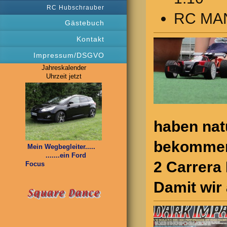
RC Hubschrauber
RC MAN
Gästebuch
Kontakt
Impressum/DSGVO
Jahreskalender
Uhrzeit jetzt
haben nat
bekomme
Mein Wegbegleiter.....
.......ein Ford
2 Carrera 
Focus
Damit wir 