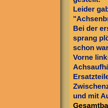
Leider gab
"Achsenbr
Bei der e
sprang plö
schon war
Vorne link
Achsaufhä
Ersatzteil
Zwischenze
und mit A
Gesamtbau