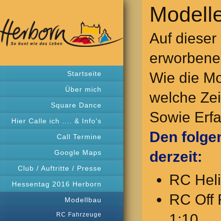
Modell
Auf dieser
erworbenen
Wie die M
Startseite
Über mich
welche Zei
Square Dance
Sowie Erfa
Hier Calle ich .... & Info's
Den folge
Call Termine
derzeit:
Google Maps
Club / Auftritte / Presse
RC Heli
Hessentag 2016 Herborn
RC Off 
Modellbau
1:10
RC Fahrzeuge